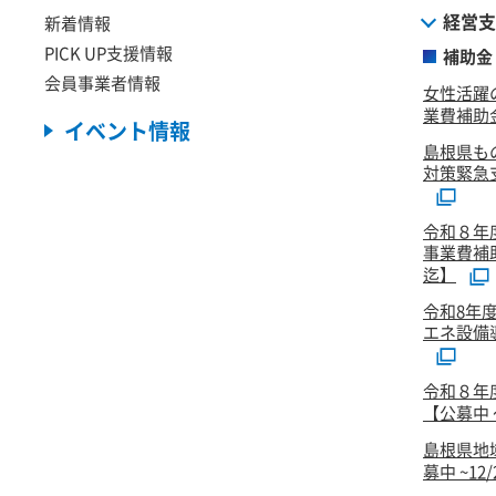
経営支
新着情報
PICK UP支援情報
補助金
会員事業者情報
女性活躍
業費補助金
イベント情報
島根県も
対策緊急
令和８年
事業費補
迄】
令和8年
エネ設備
令和８年
【公募中 ～
島根県地
募中 ~12