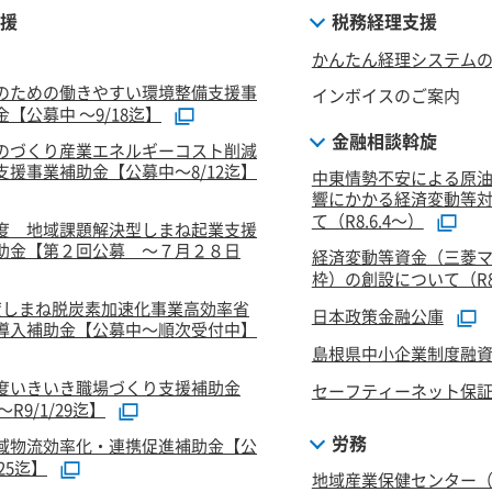
援
税務経理支援
かんたん経理システム
のための働きやすい環境整備支援事
インボイスのご案内
【公募中 ～9/18迄】
金融相談斡旋
のづくり産業エネルギーコスト削減
支援事業補助金【公募中～8/12迄】
中東情勢不安による原
響にかかる経済変動等
て（R8.6.4～）
度 地域課題解決型しまね起業支援
助金【第２回公募 ～７月２８日
経済変動等資金（三菱
枠）の創設について（R8.
度しまね脱炭素加速化事業高効率省
日本政策金融公庫
導入補助金【公募中～順次受付中】
島根県中小企業制度融
度いきいき職場づくり支援補助金
セーフティーネット保
R9/1/29迄】
労務
域物流効率化・連携促進補助金【公
/25迄】
地域産業保健センター