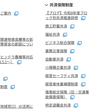
共済保険制度
【ブログ】令和8年度ブロ
のご案内
ック別共済推進研修
商工貯蓄共済
福祉共済
油関連物資高騰等の影
ビジネス総合保険
対策資金の創設につい
業務災害保険
マヒンドラ農機等対応
自動車共済
5.1～）
小規模企業共済
経営セーフティ共済
資
経営者休業補償制度
証制度
傷害総合保険（旧：交通事
故傷害保険）
特定退職金共済
（地域窓口）の活用に