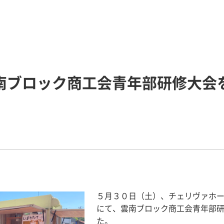
南ブロック商工会青年部研修大会
５月３０日（土）、チェリヴァホ
にて、雲南ブロック商工会青年部
た。