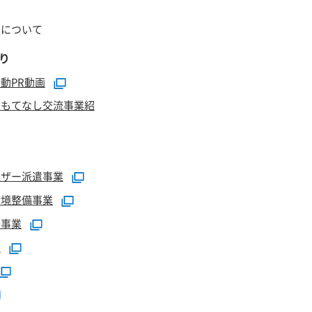
正について
り
動PR動画
おもてなし交流事業紹
イザー派遣事業
環境整備事業
援事業
業