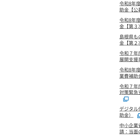
令和8年
助金【公
令和8年
金【第３次
島根県も
金【第２次
令和７年
展開支援事
令和8年
業費補助
令和７年
対策緊急
デジタル
助金）
中小企業
請：当面