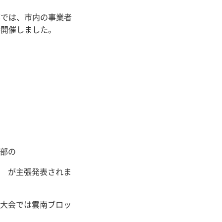
部では、市内の事業者
時開催しました。
年部の
ん が主張発表されま
県大会では雲南ブロッ