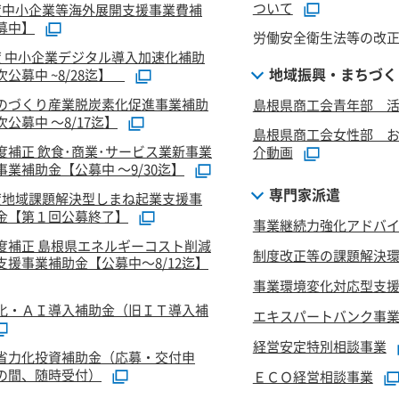
ついて
度中小企業等海外展開支援事業費補
募中】
労働安全衛生法等の改
度 中小企業デジタル導入加速化補助
地域振興・まちづく
公募中 ~8/28迄】
のづくり産業脱炭素化促進事業補助
島根県商工会青年部 活
公募中 ～8/17迄】
島根県商工会女性部 
度補正 飲食･商業･サービス業新事業
介動画
業補助金【公募中 ～9/30迄】
専門家派遣
度地域課題解決型しまね起業支援事
金【第１回公募終了】
事業継続力強化アドバ
度補正 島根県エネルギーコスト削減
制度改正等の課題解決
支援事業補助金【公募中～8/12迄】
事業環境変化対応型支
化・ＡＩ導入補助金（旧ＩＴ導入補
エキスパートバンク事
経営安定特別相談事業
省力化投資補助金（応募・交付申
の間、随時受付）
ＥＣＯ経営相談事業