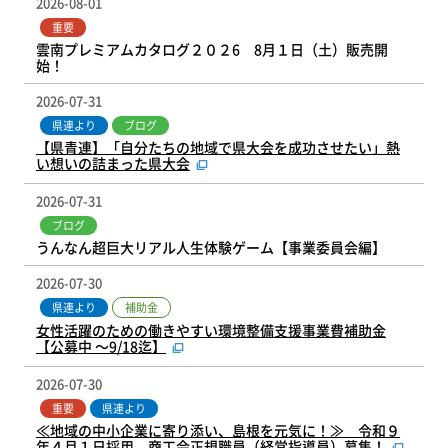
2026-08-01
重要
雲南プレミアムカタログ２０２6 8月１日（土）販売開
始！
2026-07-31
県連より
ブログ
【県青連】「自分たちの地域で県大会を成功させたい」熱
い想いの詰まった県大会
2026-07-31
ブログ
うんなん超巨大リアル人生体験ゲーム【事業委員会編】
2026-07-30
補助金
県連より
女性活躍のための働きやすい環境整備支援事業費補助金
【公募中 ～9/18迄】
2026-07-30
重要
県連より
≪地域の中小企業に寄り添い、島根を元気に！≫ 令和９
年４月１日採用 商工会正規職員（経営指導員）募集！