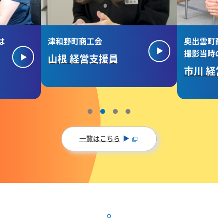
は
津和野町商工会
奥出雲町
撮影当時
山根 経営支援員
市川 
一覧はこちら