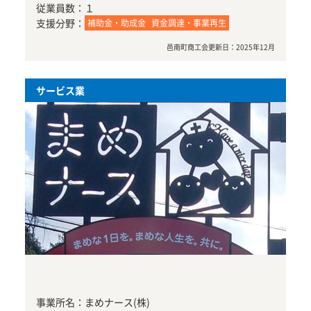
従業員数：
１
支援分野：
補助金・助成金
資金調達・事業再生
邑南町商工会
更新日：
2025年12月
サービス業
事業所名：
まめナース(株)