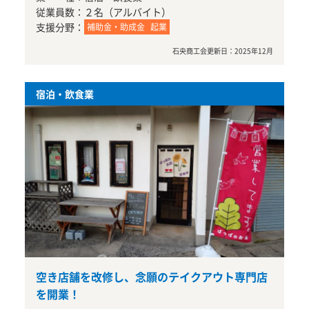
従業員数：
２名（アルバイト）
支援分野：
補助金・助成金
起業
石央商工会
更新日：
2025年12月
宿泊・飲食業
空き店舗を改修し、念願のテイクアウト専門店
を開業！