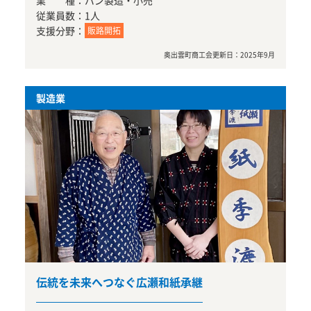
業 種：
パン製造・小売
従業員数：
1人
支援分野：
販路開拓
奥出雲町商工会
更新日：
2025年9月
製造業
伝統を未来へつなぐ広瀬和紙承継