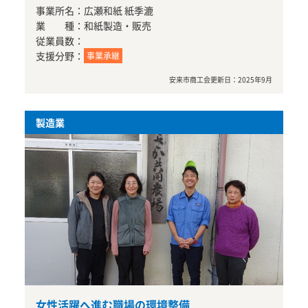
事業所名：
広瀬和紙 紙季漉
業 種：
和紙製造・販売
従業員数：
支援分野：
事業承継
安来市商工会
更新日：
2025年9月
製造業
女性活躍へ進む職場の環境整備