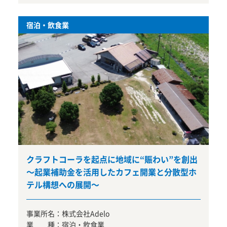
宿泊・飲食業
クラフトコーラを起点に地域に“賑わい”を創出
～起業補助金を活用したカフェ開業と分散型ホ
テル構想への展開～
事業所名：
株式会社Adelo
業 種：
宿泊・飲食業