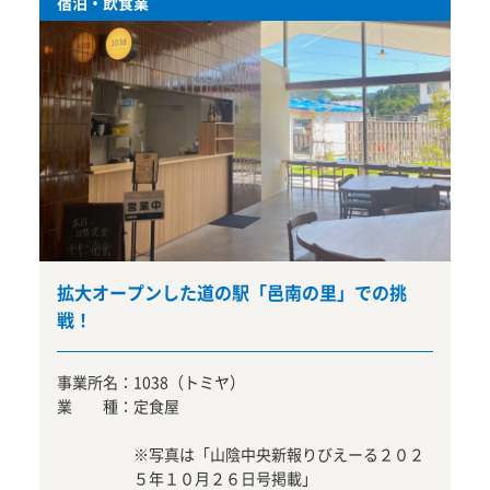
宿泊・飲食業
拡大オープンした道の駅「邑南の里」での挑
戦！
事業所名：
1038（トミヤ）
業 種：
定食屋
※写真は「山陰中央新報りびえーる２０２
５年１０月２６日号掲載」