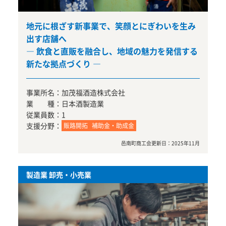
地元に根ざす新事業で、笑顔とにぎわいを生み
出す店舗へ
― 飲食と直販を融合し、地域の魅力を発信する
新たな拠点づくり ―
事業所名：
加茂福酒造株式会社
業 種：
日本酒製造業
従業員数：
1
支援分野：
販路開拓
補助金・助成金
邑南町商工会
更新日：
2025年11月
製造業 卸売・小売業