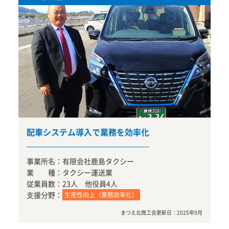
配車システム導入で業務を効率化
事業所名：
有限会社鹿島タクシー
業 種：
タクシー運送業
従業員数：
23人 他役員4人
支援分野：
生産性向上（業務効率化）
まつえ北商工会
更新日：
2025年9月