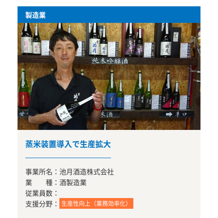
製造業
蒸米装置導入で生産拡大
事業所名：
池月酒造株式会社
業 種：
酒製造業
従業員数：
支援分野：
生産性向上（業務効率化）