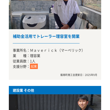
補助金活用でトレーラー理容室を開業
事業所名：
Ｍａｖｅｒｉｃｋ（マーベリック）
業 種：
理容業
従業員数：
1人
支援分野：
起業
飯南町商工会
更新日：
2025年9月
建設業 その他