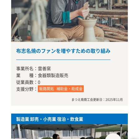
布志名焼のファンを増やすための取り組み
事業所名：
雲善窯
業 種：
食器類製造販売
従業員数：
0
支援分野：
販路開拓
補助金・助成金
まつえ南商工会
更新日：
2025年11月
製造業 卸売・小売業 宿泊・飲食業