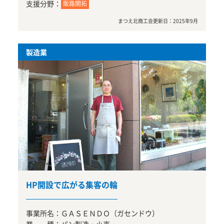
支援分野：
販路開拓
まつえ北商工会
更新日：
2025年9月
製造業
HP開設で広がる集客の輪
事業所名：
ＧＡＳＥＮＤＯ（ガセンドウ）