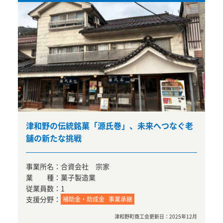
津和野の伝統銘菓「源氏巻」、未来へつなぐ老
舗の新たな挑戦
事業所名：
合資会社 宗家
業 種：
菓子製造業
従業員数：
1
支援分野：
補助金・助成金
事業承継
津和野町商工会
更新日：
2025年12月