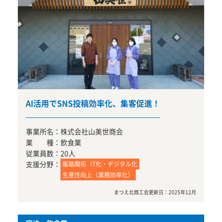
AI活用でSNS投稿効率化、集客促進！
事業所名：
株式会社山美世商会
業 種：
飲食業
従業員数：
20人
支援分野：
販路開拓
IT化・デジタル化
生産性向上（業務効率化）
まつえ北商工会
更新日：
2025年12月