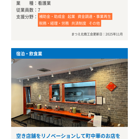
業 種：
看護業
従業員数：
7
支援分野：
補助金・助成金
起業
資金調達・事業再生
税務・経理・労務
共済制度
その他
まつえ北商工会
更新日：
2025年11月
宿泊・飲食業
空き店舗をリノベーションして町中華のお店を