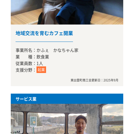
地域交流を育むカフェ開業
事業所名：
かふぇ かなちゃん家
業 種：
飲食業
従業員数：
1人
支援分野：
起業
東出雲町商工会
更新日：
2025年9月
サービス業