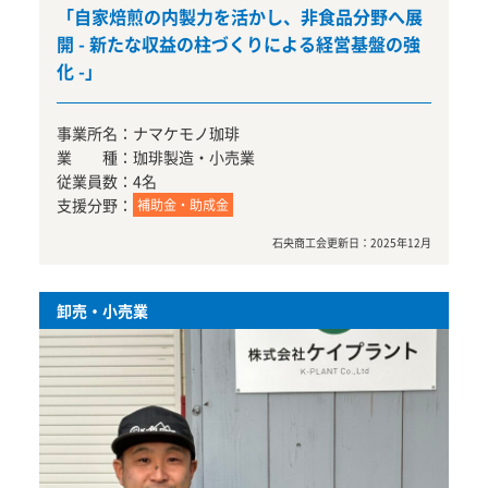
「自家焙煎の内製力を活かし、非食品分野へ展
開 - 新たな収益の柱づくりによる経営基盤の強
化 -」
事業所名：
ナマケモノ珈琲
業 種：
珈琲製造・小売業
従業員数：
4名
支援分野：
補助金・助成金
石央商工会
更新日：
2025年12月
卸売・小売業