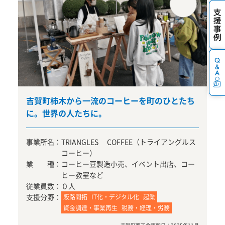
吉賀町柿木から一流のコーヒーを町のひとたち
に。世界の人たちに。
事業所名：
TRIANGLES COFFEE（トライアングルス
コーヒー）
業 種：
コーヒー豆製造小売、イベント出店、コー
ヒー教室など
従業員数：
０人
支援分野：
販路開拓
IT化・デジタル化
起業
資金調達・事業再生
税務・経理・労務