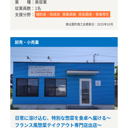
業 種：
美容業
従業員数：
1名
支援分野：
補助金・助成金
事業承継
資金調達・事業再生
東出雲町商工会
更新日：
2025年10月
卸売・小売業
日常に溶け込む、特別な惣菜を食卓へ届ける～
フランス風惣菜テイクアウト専門店出店～