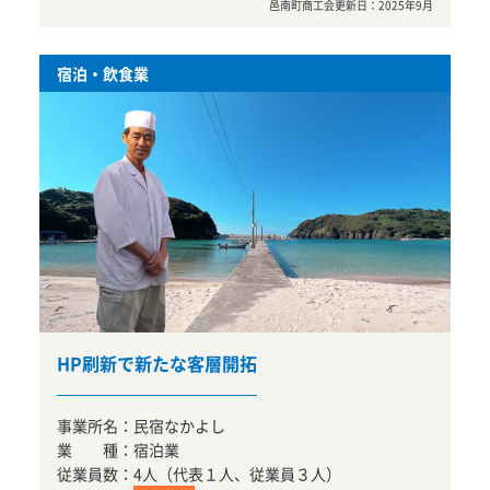
邑南町商工会
更新日：
2025年9月
宿泊・飲食業
HP刷新で新たな客層開拓
事業所名：
民宿なかよし
業 種：
宿泊業
従業員数：
4人（代表１人、従業員３人）