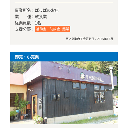
事業所名：
ばっぱのお店
業 種：
飲食業
従業員数：
1名
支援分野：
補助金・助成金
起業
西ノ島町商工会
更新日：
2025年12月
卸売・小売業