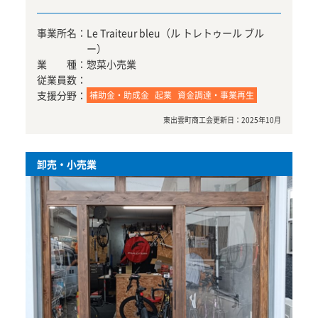
事業所名：
Le Traiteur bleu（ル トレトゥール ブル
ー）
業 種：
惣菜小売業
従業員数：
支援分野：
補助金・助成金
起業
資金調達・事業再生
東出雲町商工会
更新日：
2025年10月
卸売・小売業