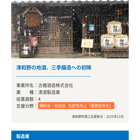
津和野の地酒、三季醸造への初陣
事業所名：
古橋酒造株式会社
業 種：
清酒製造業
従業員数：
4
支援分野：
補助金・助成金
生産性向上（業務効率化）
津和野町商工会
更新日：
2025年12月
製造業