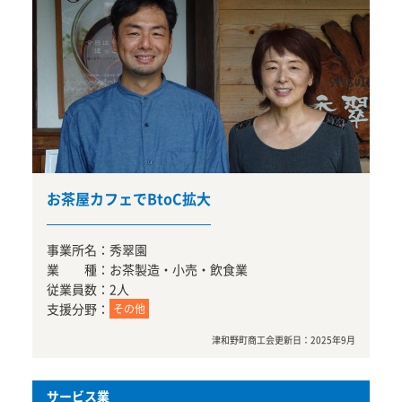
お茶屋カフェでBtoC拡大
事業所名：
秀翠園
業 種：
お茶製造・小売・飲食業
従業員数：
2人
支援分野：
その他
津和野町商工会
更新日：
2025年9月
サービス業