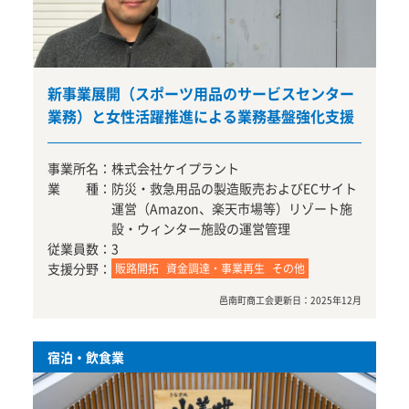
新事業展開（スポーツ用品のサービスセンター
業務）と女性活躍推進による業務基盤強化支援
事業所名：
株式会社ケイプラント
業 種：
防災・救急用品の製造販売およびECサイト
運営（Amazon、楽天市場等）リゾート施
設・ウィンター施設の運営管理
従業員数：
3
支援分野：
販路開拓
資金調達・事業再生
その他
邑南町商工会
更新日：
2025年12月
宿泊・飲食業