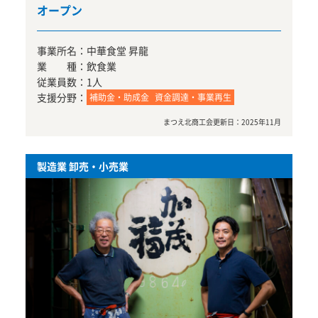
オープン
事業所名：
中華食堂 昇龍
業 種：
飲食業
従業員数：
1人
支援分野：
補助金・助成金
資金調達・事業再生
まつえ北商工会
更新日：
2025年11月
製造業 卸売・小売業