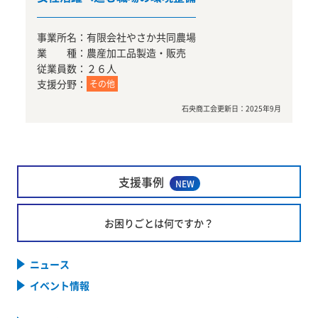
事業所名：
有限会社やさか共同農場
業 種：
農産加工品製造・販売
従業員数：
２６人
支援分野：
その他
石央商工会
更新日：
2025年9月
支援事例
NEW
お困りごとは何ですか？
ニュース
イベント情報