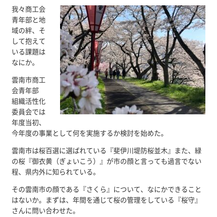
我々商工会
青年部と地
域の絆、そ
して抱えて
いる課題は
なにか。
雲南市商工
会青年部
組織活性化
委員会では
年度当初、
今年度の事業として何を実施するか検討を始めた。
雲南市は桜百選に選ばれている『斐伊川堤防桜並木』また、緑
の桜『御衣黄（ぎょいこう）』が市の顔と言っても過言でない
程、県内外に知られている。
その雲南市の顔である『さくら』について、なにかできること
はないか。まずは、年間を通じて桜の管理をしている『桜守』
さんに問い合わせた。